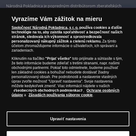
Prvotriedny servis
Národná Pokladnica je popredným distribútorom zberateľských
mincí a pamätných medailí. Spoločnosť pôsobí na slovenskom trhu
Garancia najvyššej kvality
od roku 2010.
Vyrazíme Vám zážitok na mieru
Národná Pokladnica je oficiálnym distribútorom numizmatických
Iba originálne produkty
emisií z viac ako 50 krajín, vrátane známych mincovní a emitentov
Spoločnosť Národná Pokladnica, s r. o.
používa cookies a ďalšie
technológie na to, aby zaistila spoľahlivosť a bezpečnosť našich
ako je Britská kráľovská mincovňa, Kráľovská kanadská mincovňa,
stránok, sledovala ich výkonnosť a sprostredkovala
Parížska mincovňa, Nórska mincovňa, Fínska mincovňa alebo
personalizovaný nákupný zážitok a cielenú reklamu.
Za týmto
Austrálska mincovňa Perth. Spoločnosť svojim zákazníkom a
účelom zhromažďujeme informácie o užívateľoch, ich správaní a
zberateľom garantuje, že všetky produkty sú v originálnej a v
zariadeniach.
prvotriednej kvalite, čo je doložené aj priloženým Certifikátom
Kliknutím na tlačítko
"Prijať všetko"
toto prijímate a súhlasíte s tým,
autentickosti.
že tieto informácie budeme zdieľať s tretími stranami, napr. našimi
obchodnými partnermi. Pokiaľ toto odmietnete, budeme používať
len základné cookies a bohužiaľ nebudete dostávať žiadny
personalizovaný obsah. Pre podrobnosti a nastavenie vlastných
úprav zvoľte možnosť "Upraviť nastavenia". Svoje nastavenia
môžete kedykoľvek zmeniť. Viac informácií nájdete v našich
Všeobecných obchodných podmienkach
,
Ochrane osobných
údajov
a
Zásadách používania súborov cookie
.
Upraviť nastavenia
© Copyright 2026 - Národná Pokladnica, s. r. o.; Námestie Mateja Korvína 1,