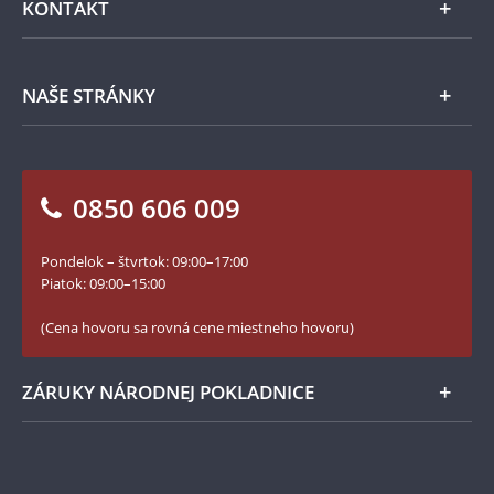
KONTAKT
Príslušenstvo
Ochrana osobných údajov
Spracovanie osobných údajov
Numizmatické novinky
Napíšte nám
NAŠE STRÁNKY
Ako objednať
Ako Vám môžeme pomôcť?
100. výročie vzniku Česko-Slovenska
Otázky a odpovede
Kontakt pre médiá
Blog Pokladnica mincí
Vrátenie tovaru - formulár
0850 606 009
Facebook Národnej Pokladnice
Slovník základných pojmov
Instagram Národnej Pokladnice
Pondelok – štvrtok: 09:00–17:00
Numizmatické novinky
YouTube Národnej Pokladnice
Piatok: 09:00–15:00
Zásady používania súborov cookie
(Cena hovoru sa rovná cene miestneho hovoru)
ZÁRUKY NÁRODNEJ POKLADNICE
Bezpečné nákupy