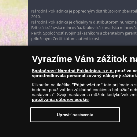
Národná Pokladnica je popredným distribútorom zberateľ
2010.
Národná Pokladnica je oficiálnym distribútorom numizmati
Britská kráľovská mincovňa, Kráľovská kanadská mincovň
Perth. Spoločnosť svojim zákazníkom a zberateľom garantuje
priloženým Certifikátom autentickosti.
Vyrazíme Vám zážitok n
Spoločnosť Národná Pokladnica, s r. o.
používa co
sprostredkovala personalizovaný nákupný zážitok 
Kliknutím na tlačítko
"Prijať všetko"
toto prijímate a 
budeme používať len základné cookies a bohužiaľ neb
nastavenia". Svoje nastavenia môžete kedykoľvek zmen
používania súborov cookie
.
© Copyright 2026 - Národná Pokladnica, s. r. o.; Námestie Mateja Ko
E-mail: info@narodnapokladnica.sk, www.narodnapokladnica.sk; 
Upraviť nastavenia
Upraviť nastavenie súborov cookie môžete
kliknut