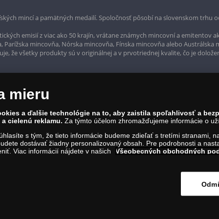
ských mincí a pamätných medailí. Spoločnosť pôsobí na slovenskom trhu o
ckých emisií z viac ako 50 krajín, vrátane známych mincovní a emitentov ak
a, Parížska mincovňa, Nórska mincovňa, Fínska mincovňa alebo Austrálska
, že všetky produkty sú v originálnej a v prvotriednej kvalite, čo je dolože
a mieru
okies a ďalšie technológie na to, aby zaistila spoľahlivosť a be
a cielenú reklamu.
Za týmto účelom zhromažďujeme informácie o užív
súhlasíte s tým, že tieto informácie budeme zdieľať s tretími stranami, 
udete dostávať žiadny personalizovaný obsah. Pre podrobnosti a nasta
iť. Viac informácií nájdete v našich
Všeobecných obchodných po
rvína 1, Bratislava 811 07, Tel.: 0850 606 009
IČO: 45 480 206, DIČ: SK2023004302
Odmi
ím na tento odkaz
.