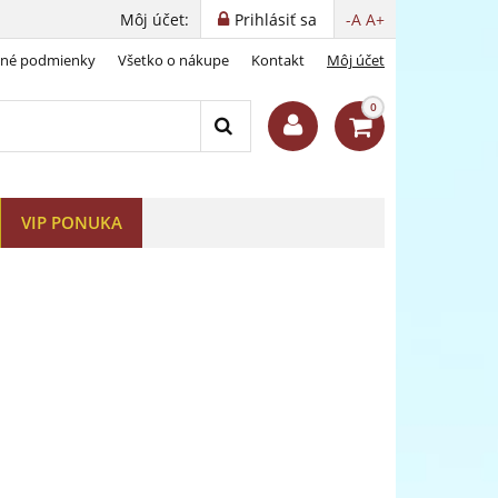
Môj účet:
Prihlásiť sa
-A
A+
dné podmienky
Všetko o nákupe
Kontakt
Môj účet
0
VIP PONUKA