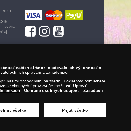
d roku
o je
 mincovňa
né aj
zpečnosť našich stránok, sledovala ich výkonnosť a
ateľoch, ich správaní a zariadeniach.
napr. našimi obchodnými partnermi. Pokiaľ toto odmietnete,
venie vlastných úprav zvoľte možnosť "Upraviť
dmienkach
,
Ochrane osobných údajov
a
Zásadách
etnuť všetko
Prijať všetko