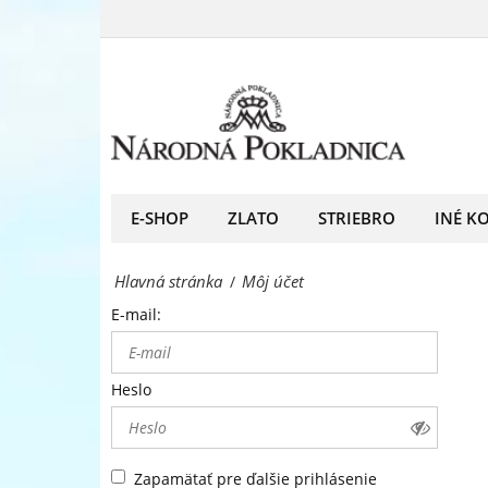
Môj
predný
účet
európsky
-
predajca
Národná
mincí
Pokladnica
a
-
E-SHOP
ZLATO
STRIEBRO
INÉ K
medailí
predný
Hlavná stránka
Môj účet
/
európsky
E-mail:
predajca
mincí
Heslo
a
medailí
Zapamätať pre ďalšie prihlásenie