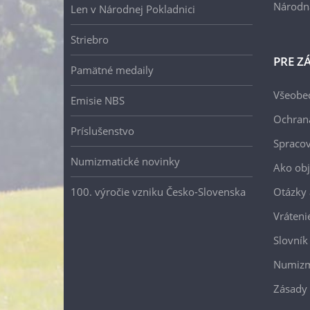
Národn
Len v Národnej Pokladnici
Striebro
PRE Z
Pamätné medaily
Všeobe
Emisie NBS
Ochran
Príslušenstvo
Spracov
Numizmatické novinky
Ako ob
100. výročie vzniku Česko-Slovenska
Otázky
Vráteni
Slovník
Numizm
Zásady 