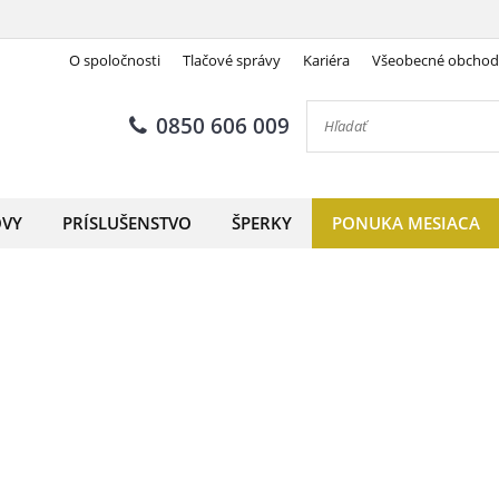
O spoločnosti
Tlačové správy
Kariéra
Všeobecné obcho
0850 606 009
OVY
PRÍSLUŠENSTVO
ŠPERKY
PONUKA MESIACA