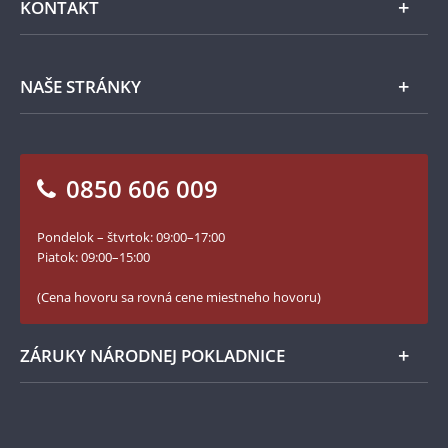
KONTAKT
Príslušenstvo
Ochrana osobných údajov
Spracovanie osobných údajov
Numizmatické novinky
Napíšte nám
NAŠE STRÁNKY
Ako objednať
Ako Vám môžeme pomôcť?
100. výročie vzniku Česko-Slovenska
Otázky a odpovede
Kontakt pre médiá
Blog Pokladnica mincí
Vrátenie tovaru - formulár
0850 606 009
Facebook Národnej Pokladnice
Slovník základných pojmov
Instagram Národnej Pokladnice
Pondelok – štvrtok: 09:00–17:00
Numizmatické novinky
YouTube Národnej Pokladnice
Piatok: 09:00–15:00
Zásady používania súborov cookie
(Cena hovoru sa rovná cene miestneho hovoru)
ZÁRUKY NÁRODNEJ POKLADNICE
Bezpečné nákupy