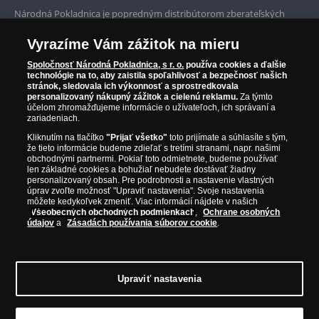
Prvotriedny servis
Národná Pokladnica je popredným distribútorom zberateľských
mincí a pamätných medailí. Spoločnosť pôsobí na slovenskom trhu
Garancia najvyššej kvality
od roku 2010.
Vyrazíme Vám zážitok na mieru
Národná Pokladnica je oficiálnym distribútorom numizmatických
Iba originálne produkty
emisií z viac ako 50 krajín, vrátane známych mincovní a emitentov
Spoločnosť Národná Pokladnica, s r. o.
používa cookies a ďalšie
technológie na to, aby zaistila spoľahlivosť a bezpečnosť našich
ako je Britská kráľovská mincovňa, Kráľovská kanadská mincovňa,
stránok, sledovala ich výkonnosť a sprostredkovala
Parížska mincovňa, Nórska mincovňa, Fínska mincovňa alebo
personalizovaný nákupný zážitok a cielenú reklamu.
Za týmto
Austrálska mincovňa Perth. Spoločnosť svojim zákazníkom a
účelom zhromažďujeme informácie o užívateľoch, ich správaní a
zberateľom garantuje, že všetky produkty sú v originálnej a v
zariadeniach.
prvotriednej kvalite, čo je doložené aj priloženým Certifikátom
Kliknutím na tlačítko
"Prijať všetko"
toto prijímate a súhlasíte s tým,
autentickosti.
že tieto informácie budeme zdieľať s tretími stranami, napr. našimi
obchodnými partnermi. Pokiaľ toto odmietnete, budeme používať
len základné cookies a bohužiaľ nebudete dostávať žiadny
personalizovaný obsah. Pre podrobnosti a nastavenie vlastných
úprav zvoľte možnosť "Upraviť nastavenia". Svoje nastavenia
môžete kedykoľvek zmeniť. Viac informácií nájdete v našich
Všeobecných obchodných podmienkach
,
Ochrane osobných
údajov
a
Zásadách používania súborov cookie
.
Upraviť nastavenia
© Copyright 2026 - Národná Pokladnica, s. r. o.; Námestie Mateja Korvína 1,