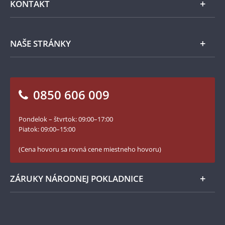
KONTAKT
Príslušenstvo
Ochrana osobných údajov
Spracovanie osobných údajov
Numizmatické novinky
Napíšte nám
NAŠE STRÁNKY
Ako objednať
Ako Vám môžeme pomôcť?
100. výročie vzniku Česko-Slovenska
Otázky a odpovede
Kontakt pre médiá
Blog Pokladnica mincí
Vrátenie tovaru - formulár
0850 606 009
Facebook Národnej Pokladnice
Slovník základných pojmov
Instagram Národnej Pokladnice
Pondelok – štvrtok: 09:00–17:00
Numizmatické novinky
YouTube Národnej Pokladnice
Piatok: 09:00–15:00
Zásady používania súborov cookie
(Cena hovoru sa rovná cene miestneho hovoru)
ZÁRUKY NÁRODNEJ POKLADNICE
Bezpečné nákupy