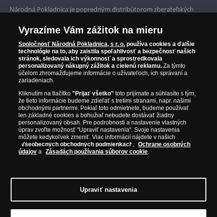
Prvotriedny servis
Národná Pokladnica je popredným distribútorom zberateľských
mincí a pamätných medailí. Spoločnosť pôsobí na slovenskom trhu
Garancia najvyššej kvality
od roku 2010.
Vyrazíme Vám zážitok na mieru
Národná Pokladnica je oficiálnym distribútorom numizmatických
Iba originálne produkty
emisií z viac ako 50 krajín, vrátane známych mincovní a emitentov
Spoločnosť Národná Pokladnica, s r. o.
používa cookies a ďalšie
technológie na to, aby zaistila spoľahlivosť a bezpečnosť našich
ako je Britská kráľovská mincovňa, Kráľovská kanadská mincovňa,
stránok, sledovala ich výkonnosť a sprostredkovala
Parížska mincovňa, Nórska mincovňa, Fínska mincovňa alebo
personalizovaný nákupný zážitok a cielenú reklamu.
Za týmto
Austrálska mincovňa Perth. Spoločnosť svojim zákazníkom a
účelom zhromažďujeme informácie o užívateľoch, ich správaní a
zberateľom garantuje, že všetky produkty sú v originálnej a v
zariadeniach.
prvotriednej kvalite, čo je doložené aj priloženým Certifikátom
Kliknutím na tlačítko
"Prijať všetko"
toto prijímate a súhlasíte s tým,
autentickosti.
že tieto informácie budeme zdieľať s tretími stranami, napr. našimi
obchodnými partnermi. Pokiaľ toto odmietnete, budeme používať
len základné cookies a bohužiaľ nebudete dostávať žiadny
personalizovaný obsah. Pre podrobnosti a nastavenie vlastných
úprav zvoľte možnosť "Upraviť nastavenia". Svoje nastavenia
môžete kedykoľvek zmeniť. Viac informácií nájdete v našich
Všeobecných obchodných podmienkach
,
Ochrane osobných
údajov
a
Zásadách používania súborov cookie
.
Upraviť nastavenia
© Copyright 2026 - Národná Pokladnica, s. r. o.; Námestie Mateja Korvína 1,