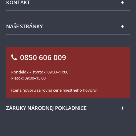
KONTAKT
Príslušenstvo
Ochrana osobných údajov
Spracovanie osobných údajov
Numizmatické novinky
Napíšte nám
NAŠE STRÁNKY
Ako objednať
Ako Vám môžeme pomôcť?
100. výročie vzniku Česko-Slovenska
Otázky a odpovede
Kontakt pre médiá
Blog Pokladnica mincí
Vrátenie tovaru - formulár
0850 606 009
Facebook Národnej Pokladnice
Slovník základných pojmov
Instagram Národnej Pokladnice
Pondelok – štvrtok: 09:00–17:00
Numizmatické novinky
YouTube Národnej Pokladnice
Piatok: 09:00–15:00
Zásady používania súborov cookie
(Cena hovoru sa rovná cene miestneho hovoru)
ZÁRUKY NÁRODNEJ POKLADNICE
Bezpečné nákupy