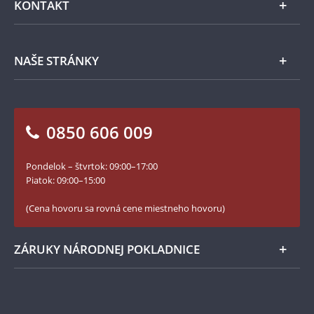
KONTAKT
Príslušenstvo
Ochrana osobných údajov
Spracovanie osobných údajov
Numizmatické novinky
Napíšte nám
NAŠE STRÁNKY
Ako objednať
Ako Vám môžeme pomôcť?
100. výročie vzniku Česko-Slovenska
Otázky a odpovede
Kontakt pre médiá
Blog Pokladnica mincí
Vrátenie tovaru - formulár
0850 606 009
Facebook Národnej Pokladnice
Slovník základných pojmov
Instagram Národnej Pokladnice
Pondelok – štvrtok: 09:00–17:00
Numizmatické novinky
YouTube Národnej Pokladnice
Piatok: 09:00–15:00
Zásady používania súborov cookie
(Cena hovoru sa rovná cene miestneho hovoru)
ZÁRUKY NÁRODNEJ POKLADNICE
Bezpečné nákupy