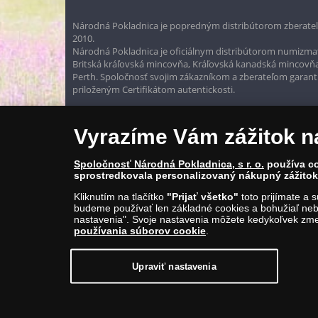
Národná Pokladnica je popredným distribútorom zberateľ
2010.
Národná Pokladnica je oficiálnym distribútorom numizmati
Britská kráľovská mincovňa, Kráľovská kanadská mincovň
Perth. Spoločnosť svojim zákazníkom a zberateľom garantuje
priloženým Certifikátom autentickosti.
Vyrazíme Vám zážitok n
Spoločnosť Národná Pokladnica, s r. o.
používa co
sprostredkovala personalizovaný nákupný zážitok 
Kliknutím na tlačítko
"Prijať všetko"
toto prijímate a 
budeme používať len základné cookies a bohužiaľ neb
nastavenia". Svoje nastavenia môžete kedykoľvek zmen
používania súborov cookie
.
© Copyright 2026 - Národná Pokladnica, s. r. o.; Námestie Mateja Ko
E-mail: info@narodnapokladnica.sk, www.narodnapokladnica.sk; 
Upraviť nastavenia
Upraviť nastavenie súborov cookie môžete
kliknut