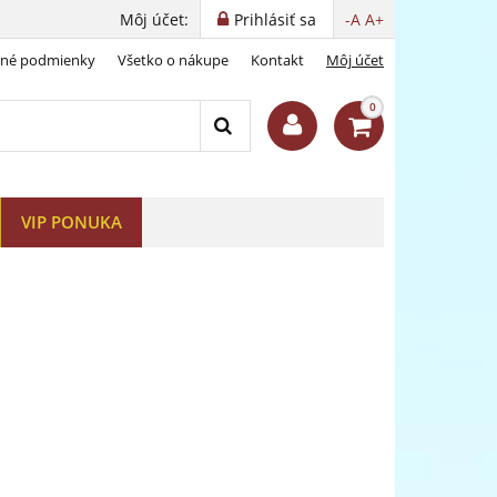
Môj účet:
Prihlásiť sa
-A
A+
dné podmienky
Všetko o nákupe
Kontakt
Môj účet
0
VIP PONUKA