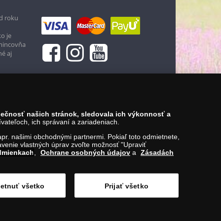
d roku
o je
 mincovňa
né aj
zpečnosť našich stránok, sledovala ich výkonnosť a
ateľoch, ich správaní a zariadeniach.
napr. našimi obchodnými partnermi. Pokiaľ toto odmietnete,
venie vlastných úprav zvoľte možnosť "Upraviť
dmienkach
,
Ochrane osobných údajov
a
Zásadách
etnuť všetko
Prijať všetko