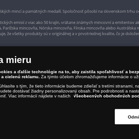
ských mincí a pamätných medailí. Spoločnosť pôsobí na slovenskom trhu o
ckých emisií z viac ako 50 krajín, vrátane známych mincovní a emitentov ak
a, Parížska mincovňa, Nórska mincovňa, Fínska mincovňa alebo Austrálska
, že všetky produkty sú v originálnej a v prvotriednej kvalite, čo je dolože
a mieru
okies a ďalšie technológie na to, aby zaistila spoľahlivosť a be
a cielenú reklamu.
Za týmto účelom zhromažďujeme informácie o užív
súhlasíte s tým, že tieto informácie budeme zdieľať s tretími stranami, 
udete dostávať žiadny personalizovaný obsah. Pre podrobnosti a nasta
iť. Viac informácií nájdete v našich
Všeobecných obchodných po
rvína 1, Bratislava 811 07, Tel.: 0850 606 009
IČO: 45 480 206, DIČ: SK2023004302
Odmi
ím na tento odkaz
.