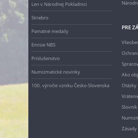
Národn
Len v Národnej Pokladnici
Striebro
PRE Z
Pamätné medaily
Všeobe
Emisie NBS
Ochran
Príslušenstvo
Spracov
Numizmatické novinky
Ako ob
100. výročie vzniku Česko-Slovenska
Otázky
Vráteni
Slovník
Numizm
Zásady 