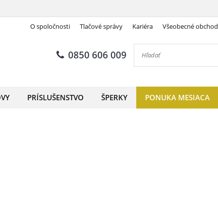
O spoločnosti
Tlačové správy
Kariéra
Všeobecné obcho
0850 606 009
OVY
PRÍSLUŠENSTVO
ŠPERKY
PONUKA MESIACA