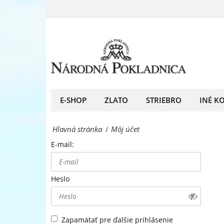
Môj
predný
účet
európsky
-
predajca
Národná
mincí
Pokladnica
a
-
E-SHOP
ZLATO
STRIEBRO
INÉ K
medailí
predný
Hlavná stránka
Môj účet
/
európsky
E-mail:
predajca
mincí
Heslo
a
medailí
Zapamätať pre ďalšie prihlásenie