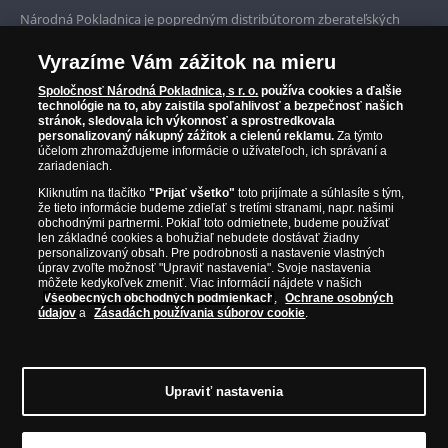
Prvotriedny servis
Národná Pokladnica je popredným distribútorom zberateľských
mincí a pamätných medailí. Spoločnosť pôsobí na slovenskom trhu
Garancia najvyššej kvality
od roku 2010.
Vyrazíme Vám zážitok na mieru
Národná Pokladnica je oficiálnym distribútorom numizmatických
Iba originálne produkty
emisií z viac ako 50 krajín, vrátane známych mincovní a emitentov
Spoločnosť Národná Pokladnica, s r. o.
používa cookies a ďalšie
technológie na to, aby zaistila spoľahlivosť a bezpečnosť našich
ako je Britská kráľovská mincovňa, Kráľovská kanadská mincovňa,
stránok, sledovala ich výkonnosť a sprostredkovala
Parížska mincovňa, Nórska mincovňa, Fínska mincovňa alebo
personalizovaný nákupný zážitok a cielenú reklamu.
Za týmto
Austrálska mincovňa Perth. Spoločnosť svojim zákazníkom a
účelom zhromažďujeme informácie o užívateľoch, ich správaní a
zberateľom garantuje, že všetky produkty sú v originálnej a v
zariadeniach.
prvotriednej kvalite, čo je doložené aj priloženým Certifikátom
Kliknutím na tlačítko
"Prijať všetko"
toto prijímate a súhlasíte s tým,
autentickosti.
že tieto informácie budeme zdieľať s tretími stranami, napr. našimi
obchodnými partnermi. Pokiaľ toto odmietnete, budeme používať
len základné cookies a bohužiaľ nebudete dostávať žiadny
personalizovaný obsah. Pre podrobnosti a nastavenie vlastných
úprav zvoľte možnosť "Upraviť nastavenia". Svoje nastavenia
môžete kedykoľvek zmeniť. Viac informácií nájdete v našich
Všeobecných obchodných podmienkach
,
Ochrane osobných
údajov
a
Zásadách používania súborov cookie
.
Upraviť nastavenia
© Copyright 2026 - Národná Pokladnica, s. r. o.; Námestie Mateja Korvína 1,