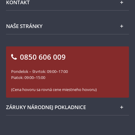
KONTAKT
Príslušenstvo
Ochrana osobných údajov
Spracovanie osobných údajov
Numizmatické novinky
Napíšte nám
NAŠE STRÁNKY
Ako objednať
Ako Vám môžeme pomôcť?
100. výročie vzniku Česko-Slovenska
Otázky a odpovede
Kontakt pre médiá
Blog Pokladnica mincí
Vrátenie tovaru - formulár
0850 606 009
Facebook Národnej Pokladnice
Slovník základných pojmov
Instagram Národnej Pokladnice
Pondelok – štvrtok: 09:00–17:00
Numizmatické novinky
YouTube Národnej Pokladnice
Piatok: 09:00–15:00
Zásady používania súborov cookie
(Cena hovoru sa rovná cene miestneho hovoru)
ZÁRUKY NÁRODNEJ POKLADNICE
Bezpečné nákupy