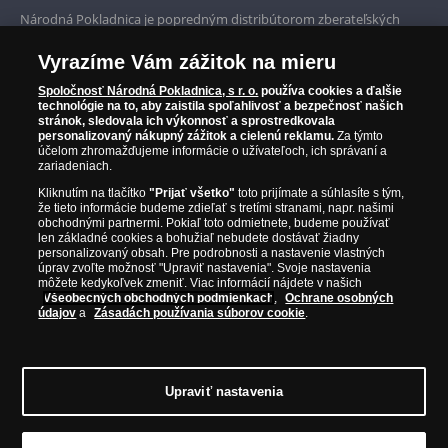
Prvotriedny servis
Národná Pokladnica je popredným distribútorom zberateľských
mincí a pamätných medailí. Spoločnosť pôsobí na slovenskom trhu
Garancia najvyššej kvality
od roku 2010.
Vyrazíme Vám zážitok na mieru
Národná Pokladnica je oficiálnym distribútorom numizmatických
Iba originálne produkty
emisií z viac ako 50 krajín, vrátane známych mincovní a emitentov
Spoločnosť Národná Pokladnica, s r. o.
používa cookies a ďalšie
technológie na to, aby zaistila spoľahlivosť a bezpečnosť našich
ako je Britská kráľovská mincovňa, Kráľovská kanadská mincovňa,
stránok, sledovala ich výkonnosť a sprostredkovala
Parížska mincovňa, Nórska mincovňa, Fínska mincovňa alebo
personalizovaný nákupný zážitok a cielenú reklamu.
Za týmto
Austrálska mincovňa Perth. Spoločnosť svojim zákazníkom a
účelom zhromažďujeme informácie o užívateľoch, ich správaní a
zberateľom garantuje, že všetky produkty sú v originálnej a v
zariadeniach.
prvotriednej kvalite, čo je doložené aj priloženým Certifikátom
Kliknutím na tlačítko
"Prijať všetko"
toto prijímate a súhlasíte s tým,
autentickosti.
že tieto informácie budeme zdieľať s tretími stranami, napr. našimi
obchodnými partnermi. Pokiaľ toto odmietnete, budeme používať
len základné cookies a bohužiaľ nebudete dostávať žiadny
personalizovaný obsah. Pre podrobnosti a nastavenie vlastných
úprav zvoľte možnosť "Upraviť nastavenia". Svoje nastavenia
môžete kedykoľvek zmeniť. Viac informácií nájdete v našich
Všeobecných obchodných podmienkach
,
Ochrane osobných
údajov
a
Zásadách používania súborov cookie
.
Upraviť nastavenia
© Copyright 2026 - Národná Pokladnica, s. r. o.; Námestie Mateja Korvína 1,