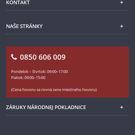
KONTAKT
Príslušenstvo
Ochrana osobných údajov
Spracovanie osobných údajov
Numizmatické novinky
Napíšte nám
NAŠE STRÁNKY
Ako objednať
Ako Vám môžeme pomôcť?
100. výročie vzniku Česko-Slovenska
Otázky a odpovede
Kontakt pre médiá
Blog Pokladnica mincí
Vrátenie tovaru - formulár
0850 606 009
Facebook Národnej Pokladnice
Slovník základných pojmov
Instagram Národnej Pokladnice
Pondelok – štvrtok: 09:00–17:00
Numizmatické novinky
YouTube Národnej Pokladnice
Piatok: 09:00–15:00
Zásady používania súborov cookie
(Cena hovoru sa rovná cene miestneho hovoru)
ZÁRUKY NÁRODNEJ POKLADNICE
Bezpečné nákupy