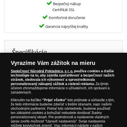
Bezpečný nákup
Certifikát SSL
Komfortné doručenie
Garancia najvyššej kvality
Špecifikácia
Vyrazíme Vám zážitok na mieru
Kov:
Rýdze zlato 999/1000
Spoločnosť Národná Pokladnica, s r. o.
používa cookies a ďalšie
Rozmery:
11 x 6 mm
technológie na to, aby zaistila spoľahlivosť a bezpečnosť našich
stránok, sledovala ich výkonnosť a sprostredkovala
Hmotnosť:
1/100 oz (0,31g)
personalizovaný nákupný zážitok a cielenú reklamu.
Za týmto
účelom zhromažďujeme informácie o užívateľoch, ich správaní a
Kvalita:
Najvyššia mincová kvalita
zariadeniach.
Nominálna hodnota:
2,5 $
Kliknutím na tlačítko
"Prijať všetko"
toto prijímate a súhlasíte s tým,
že tieto informácie budeme zdieľať s tretími stranami, napr. našimi
Krajina pôvodu:
Niue
obchodnými partnermi. Pokiaľ toto odmietnete, budeme používať
len základné cookies a bohužiaľ nebudete dostávať žiadny
Rok emisie:
2025
personalizovaný obsah. Pre podrobnosti a nastavenie vlastných
úprav zvoľte možnosť "Upraviť nastavenia". Svoje nastavenia
Limitácia:
1 499 ks
môžete kedykoľvek zmeniť. Viac informácií nájdete v našich