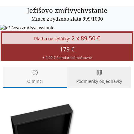
Ježišovo
Ježišovo zmŕtvychvstanie
zmŕtvychvstanie
Mince z rýdzeho zlata 999/1000
2 x 89,50 €
Platba na splátky:
179 €
+ 4,99 € štandardné poštovné
O minci
Podmienky objednávky