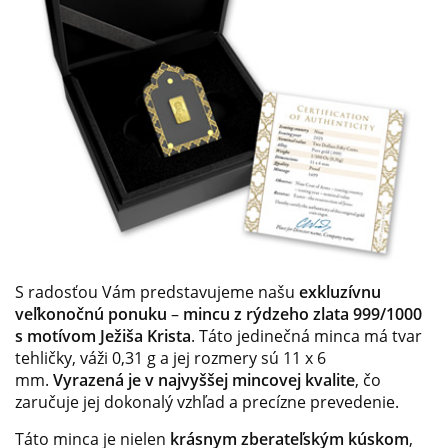
S radosťou Vám predstavujeme našu
exkluzívnu
veľkonočnú ponuku
–
mincu z rýdzeho zlata 999/1000
s motívom Ježiša Krista
. Táto jedinečná minca má tvar
tehličky, váži 0,31 g a jej rozmery sú 11 x 6
mm.
Vyrazená je v najvyššej mincovej kvalite
, čo
zaručuje jej dokonalý vzhľad a precízne prevedenie.
Táto minca je nielen
krásnym zberateľským kúskom
,