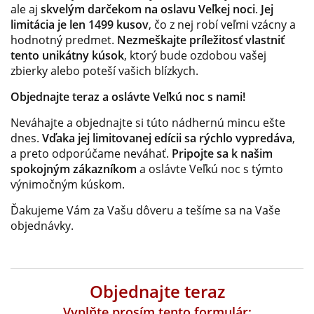
ale aj
skvelým darčekom na oslavu Veľkej noci
.
Jej
limitácia je len 1499 kusov
, čo z nej robí veľmi vzácny a
hodnotný predmet.
Nezmeškajte príležitosť vlastniť
tento unikátny kúsok
, ktorý bude ozdobou vašej
zbierky alebo poteší vašich blízkych.
Objednajte teraz a oslávte Veľkú noc s nami!
Neváhajte a objednajte si túto nádhernú mincu ešte
dnes.
Vďaka jej limitovanej edícii sa rýchlo vypredáva
,
a preto odporúčame neváhať.
Pripojte sa k našim
spokojným zákazníkom
a oslávte Veľkú noc s týmto
výnimočným kúskom.
Ďakujeme Vám za Vašu dôveru a tešíme sa na Vaše
objednávky.
Objednajte teraz
Vyplňte prosím tento formulár: