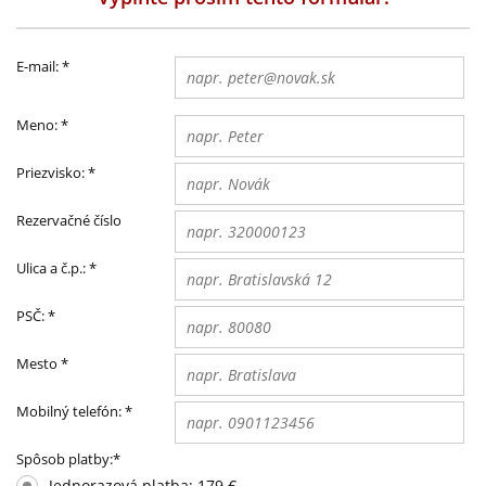
E-mail:
*
Meno:
*
Priezvisko:
*
Rezervačné číslo
Ulica a č.p.:
*
PSČ:
*
Mesto
*
Mobilný telefón:
*
Spôsob platby:
*
Jednorazová platba: 179 €