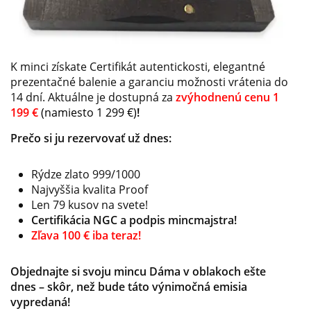
K minci získate Certifikát autentickosti, elegantné
prezentačné balenie a garanciu možnosti vrátenia do
14 dní. Aktuálne je dostupná za
zvýhodnenú cenu 1
199 €
(namiesto 1 299 €)
!
Prečo si ju rezervovať už dnes:
Rýdze zlato 999/1000
Najvyššia kvalita Proof
Len 79 kusov na svete!
Certifikácia NGC a podpis mincmajstra!
Zľava 100 € iba teraz!
Objednajte si svoju mincu Dáma v oblakoch ešte
dnes – skôr, než bude táto výnimočná emisia
vypredaná!