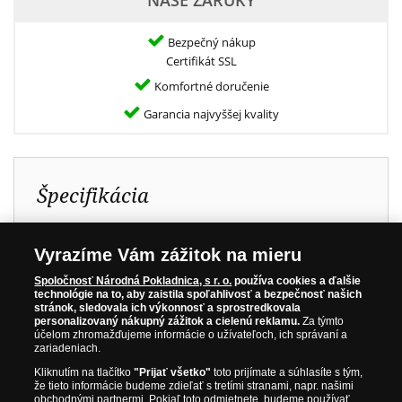
NAŠE ZÁRUKY
Bezpečný nákup
Certifikát SSL
Komfortné doručenie
Garancia najvyššej kvality
Špecifikácia
Kov:
Rýdze zlato 999/1000
Vyrazíme Vám zážitok na mieru
Priemer:
22,5 mm
Spoločnosť Národná Pokladnica, s r. o.
používa cookies a ďalšie
Hmotnosť:
2,50 g
technológie na to, aby zaistila spoľahlivosť a bezpečnosť našich
stránok, sledovala ich výkonnosť a sprostredkovala
Kvalita:
Proof
personalizovaný nákupný zážitok a cielenú reklamu.
Za týmto
účelom zhromažďujeme informácie o užívateľoch, ich správaní a
Certifikácia:
NGC
zariadeniach.
Nominálna hodnota:
5 $
Kliknutím na tlačítko
"Prijať všetko"
toto prijímate a súhlasíte s tým,
že tieto informácie budeme zdieľať s tretími stranami, napr. našimi
Krajina pôvodu:
Niue
obchodnými partnermi. Pokiaľ toto odmietnete, budeme používať