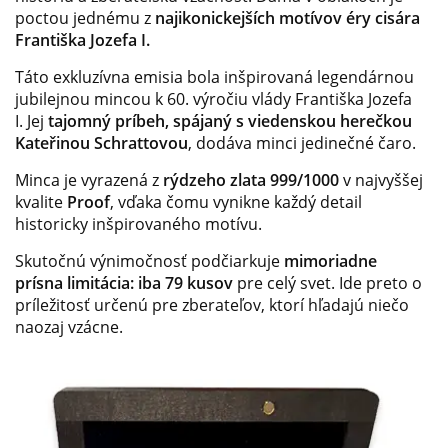
poctou jednému z
najikonickejších motívov éry cisára
Františka Jozefa I.
Táto exkluzívna emisia bola inšpirovaná legendárnou
jubilejnou mincou k 60. výročiu vlády Františka Jozefa
I. Jej
tajomný príbeh, spájaný s viedenskou herečkou
Kateřinou Schrattovou
, dodáva minci jedinečné čaro.
Minca je vyrazená z
rýdzeho zlata 999/1000
v najvyššej
kvalite
Proof
, vďaka čomu vynikne každý detail
historicky inšpirovaného motívu.
Skutočnú výnimočnosť podčiarkuje
mimoriadne
prísna limitácia: iba 79 kusov
pre celý svet. Ide preto o
príležitosť určenú pre zberateľov, ktorí hľadajú niečo
naozaj vzácne.