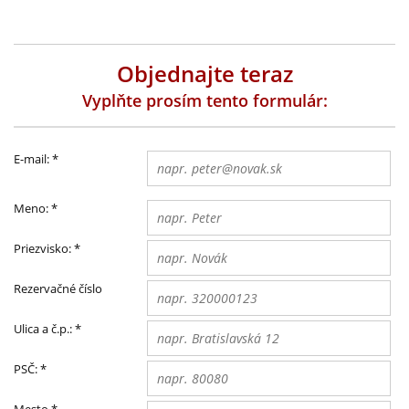
Objednajte teraz
Vyplňte prosím tento formulár:
E-mail:
*
Meno:
*
Priezvisko:
*
Rezervačné číslo
Ulica a č.p.:
*
PSČ:
*
Mesto
*