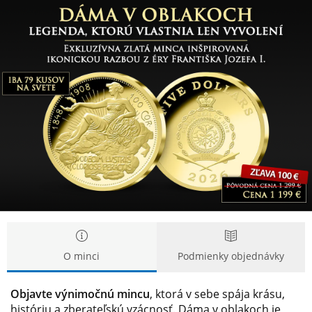
Zlatá
Zlatá
legenda
legenda
Dáma
Dáma
v
v
oblakoch
oblakoch
O minci
Podmienky objednávky
Objavte výnimočnú mincu
, ktorá v sebe spája krásu,
históriu a zberateľskú vzácnosť. Dáma v oblakoch je