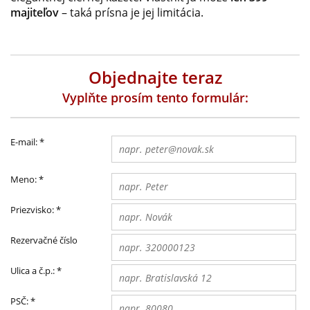
majiteľov
– taká prísna je jej limitácia.
Objednajte teraz
Vyplňte prosím tento formulár:
E-mail:
*
Meno:
*
Priezvisko:
*
Rezervačné číslo
Ulica a č.p.:
*
PSČ:
*