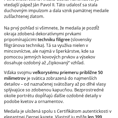
vtedajší pápež Ján Pavol II. Táto udalosť sa stala
duchovným impulzom a dala vznik pamätnej medaile
zušľachtenej zlatom.
Na prvý pohľad si všimnete, že medaila je pozdĺž
okraja zdobená dekoratívnymi prvkami
pripomínajúcimi
techniku filigree
(slovensky
filigránova technika). Tá sa využíva nielen v
mincovníctve, ale najmä v šperkárstve, kde sa
pomocou jemných kovových prvkov a výsekov
dosahuje ozdobný až „čipkovaný“ vzhľad.
Vďaka svojmu
veľkorysému priemeru približne 50
milimetrov
je svätica zobrazená do najmenších
detailov – od naznačenej svätožiary až po dlhé vlasy
splývajúce so zdobenou kapucňou. Bezprostredné
okolie portrétu dopĺňajú ďalšie ozdobné detaily v
podobe kvetov a ornamentov.
Medaila je uložená spolu s Certifikátom autentickosti v
elegantnej čiernej kazete. Vlastniť ju môže
len 399