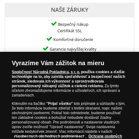
NAŠE ZÁRUKY
Bezpečný nákup
Certifikát SSL
Komfortné doručenie
Garancia najvyššej kvality
Vyrazíme Vám zážitok na mieru
Spoločnosť Národná Pokladnica, s r. o.
používa cookies a ďalšie
Špecifikácia
technológie na to, aby zaistila spoľahlivosť a bezpečnosť našich
stránok, sledovala ich výkonnosť a sprostredkovala
personalizovaný nákupný zážitok a cielenú reklamu.
Za týmto
účelom zhromažďujeme informácie o užívateľoch, ich správaní a
Kov:
Obyčajný kov
zariadeniach.
Priemer:
cca 50 mm
Kliknutím na tlačítko
"Prijať všetko"
toto prijímate a súhlasíte s tým,
že tieto informácie budeme zdieľať s tretími stranami, napr. našimi
Hmotnosť:
Cca 24 g
obchodnými partnermi. Pokiaľ toto odmietnete, budeme používať
len základné cookies a bohužiaľ nebudete dostávať žiadny
Rok emisie:
2025
personalizovaný obsah. Pre podrobnosti a nastavenie vlastných
úprav zvoľte možnosť "Upraviť nastavenia". Svoje nastavenia
Limitácia:
399 ks
môžete kedykoľvek zmeniť. Viac informácií nájdete v našich
Všeobecných obchodných podmienkach
,
Ochrane osobných